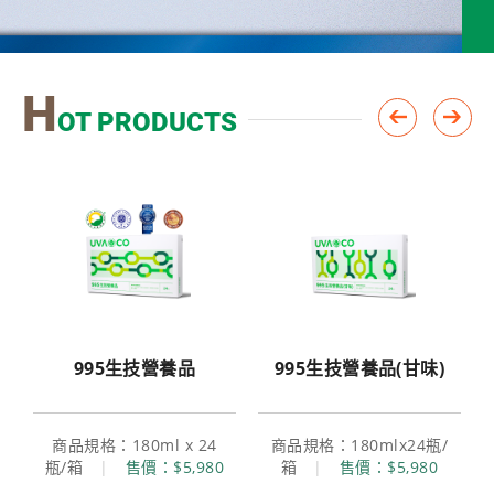
，獎狀一
眾
官方
H
OT PRODUCTS
2(一)展
盒、「貝
lxE
何疑問,請
0撥打葡
盒，獎狀
為您服
995生技營養品
995生技營養品(甘味)
，獎狀一
商品規格：180ml x 24
商品規格：180mlx24瓶/
瓶/箱
|
售價：$5,980
箱
|
售價：$5,980