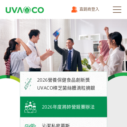
直銷商登入
選
單
2026營養保健食品創新獎 
UVACO樟芝菌絲體滴粒摘銀
2026年度將帥營競賽辦法
沁潔私密慕斯
