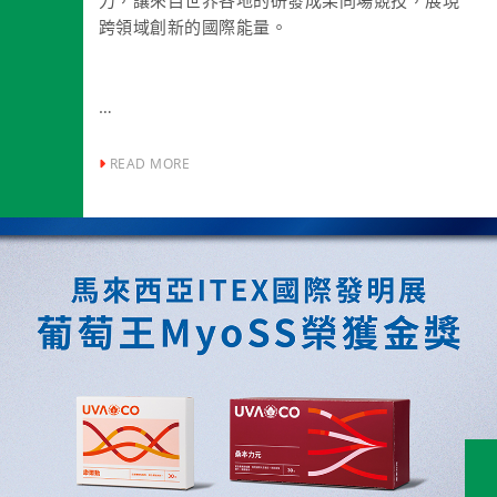
跨領域創新的國際能量。
心
葡萄王生技本次以「創新桑黃菌絲體MyoSS」參
與盛會，榮獲金獎肯定，再次展現其從原料探
 READ MORE
索、科學驗證到商品化應用於UVACO葡眾產品的
完整研發實力，深獲國際專業評審讚賞。
創新桑黃菌絲體MyoSS目前已應用於UVACO桑本
力元與康爾動等產品
，持續拓展日常補給、運動
盒、「貝
等多元保健場景，將創新研發成果融入生活，陪
伴人們迎接健康人生。
盒，獎狀