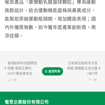
葡眾產品「康爾動乳酸菌球顆粒」專為運動
族群設計，結合運動機能菌株與桑黃成分，
能幫助突破運動瓶頸期，增加體能表現；國
內外獲獎無數，如今獲年度產業創新獎，再
添佳績。
香港創新科技國際發
日本東京創新天才發
明展 葡萄王專利
明展 康爾動主成分獲
返回列表
GKB7獲金獎肯定
2金1特
上一則
下一則
葡眾企業股份有限公司