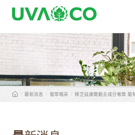
/
最新消息
/
葡眾喝采
/
樟芝益康爾動主成分奪獎 葡