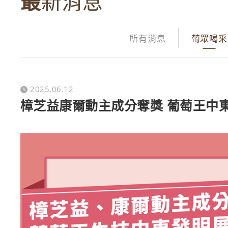
最新消息
所有消息
葡眾喝采
2025.06.12
樟芝益康爾動主成分奪獎 葡萄王中