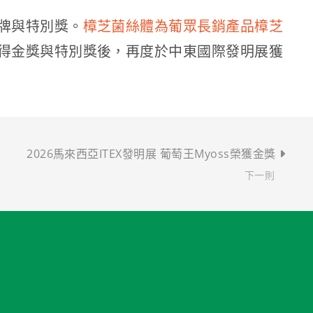
牌與特別獎。
樟芝菌絲體為葡眾長銷產品樟芝
得金獎與特別獎後，再度於中東國際發明展獲
2026馬來西亞ITEX發明展 葡萄王Myoss榮獲金獎
下一則