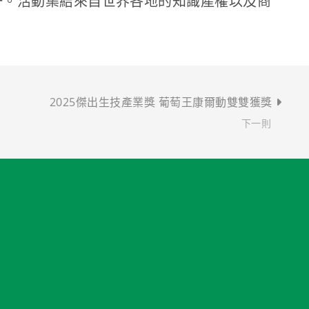
一。活動集結來自世界各地的知識產權以及商
2025傑出生技產業獎 葡萄王康爾動雙雙獲獎
下一則