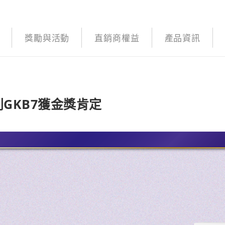
獎勵與活動
直銷商權益
產品資訊
GKB7獲金獎肯定