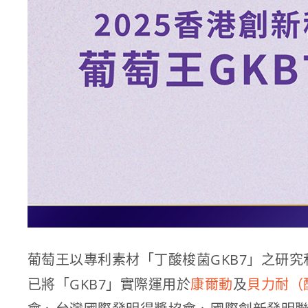
葡萄王以專利素材「丁酸梭菌GKB7」之研究
已將「GKB7」實際運用於
康爾動
及
貝力耐（