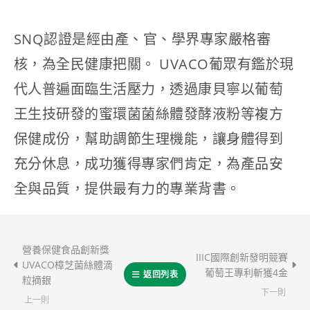
SNQ認證是經由產、官、學界專家嚴格審
核，為全民健康把關。 UVACO葡眾有鑑於現
代人普遍面臨生活壓力，透過康貝寧以葡萄
王生技研發的蜜環菌菌絲體發酵液粉等複方
保健成份，幫助調節生理機能，讓身體得到
充分休息，成功獲得專家們肯定，為產品安
全與品質，提供最有力的專業背書。
營養保健食品創新獎
IIIC國際創新發明競賽
UVACO樟芝菌絲體滴
葡萄王專利斬獲4金
返回列表
粒摘銀
下一則
上一則