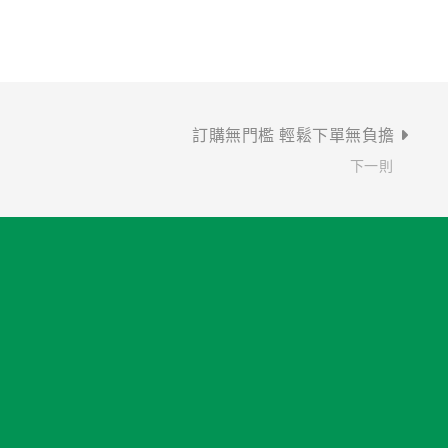
訂購無門檻 輕鬆下單無負擔
下一則