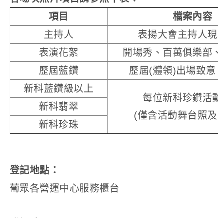
項目
檔案內容
主持人
表揚大會主持人現
表演花絮
開場秀、百萬俱樂部
歷屆藍鑽
歷屆(體領)出場致
新科藍鑽級以上
每位新科珍鑽活
新科翡翠
(僅含活動舞台照及
新科珍珠
登記地點：
葡眾各營運中心服務櫃台