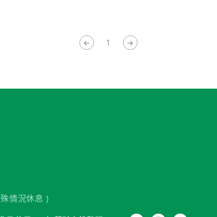
1
殊情況休息 )