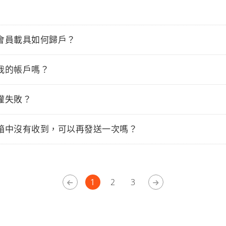
會員載具如何歸戶？
我的帳戶嗎？
權失敗？
箱中沒有收到，可以再發送一次嗎？
1
2
3