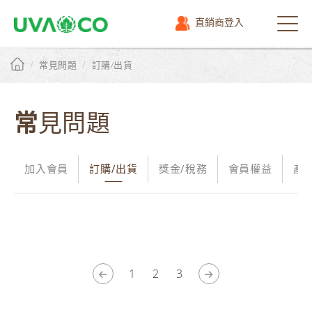
直銷商登入
選
單
/
/
常見問題
訂購/出貨
常見問題
加入會員
訂購/出貨
獎金/稅務
會員權益
產
1
2
3