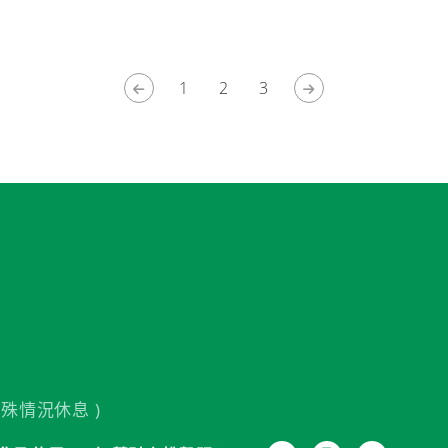
1
2
3
殊情況休息 )