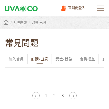
直銷商登入
選
單
/
/
常見問題
訂購/出貨
常見問題
加入會員
訂購/出貨
獎金/稅務
會員權益
產
1
2
3