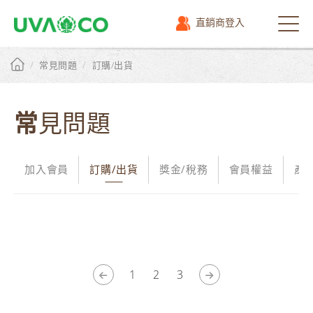
直銷商登入
選
單
/
/
常見問題
訂購/出貨
常見問題
加入會員
訂購/出貨
獎金/稅務
會員權益
產
1
2
3