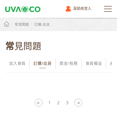
直銷商登入
選
單
/
/
常見問題
訂購/出貨
常見問題
加入會員
訂購/出貨
獎金/稅務
會員權益
產
1
2
3