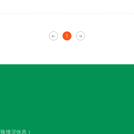
1
殊情況休息 )