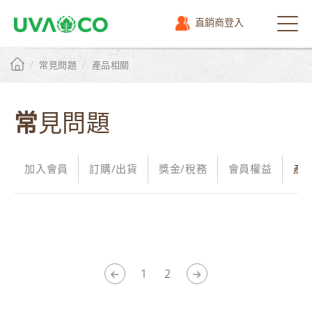
直銷商登入
選
單
/
/
常見問題
產品相關
常見問題
加入會員
訂購/出貨
獎金/稅務
會員權益
產
1
2