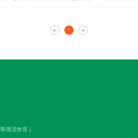
1
殊情況休息 )