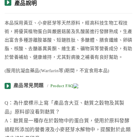
產品說明
本品採用黃豆、小麥胚芽等天然原料，經高科技生物工程技
術，將優質植物蛋白與嚴選菇菌及乳酸菌進行發酵熟成，生產
出富含多種游離胺基酸、短鏈胜肽、多醣體、膳食纖維、卵磷
脂、核酸、去醣基異黃酮、維生素、礦物質等營養成分，有助
於營養補給、健康維持，尤其對病後之補養有良好幫助。
(服用抗凝血藥品(Warfarin等)期間，不宜食用本品)
產品常見問題
/
Product FAQ
Q：為什麼標示上寫「產品含大豆、麩質之穀物及其製
品」原料卻沒看到麩質？
A：麩質是一種存在於穀物中的蛋白質，使用於原料發酵
過程所添加的營養液及小麥胚芽水解物中，提醒對於此類