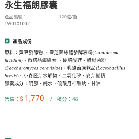
永生福朗膠囊
產品編號：
120粒/瓶
TW0101002
產品成份
原料：黃豆發酵物 、靈芝菌絲體發酵液粉(
Ganoderma
lucidum
)、微結晶纖維素 、硬脂酸鎂、酵母菌粉
(
Saccharomyces cerevisiae
)、乳酸菌凍乾品(
Lactobacillus
brevis
)、小麥胚芽水解物、二氧化矽、麥芽糊精
膠囊成分：明膠、純水、硫酸月桂酯鈉、甘油
1,770
$
售價：
/
積分：48