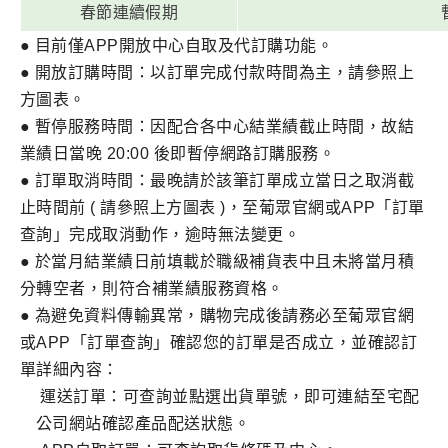
春節連續假期
●
目前僅APP開放中心自取及代訂購功能。
●
開放訂購時間：以訂單完成付款時間為主，請參照上
方圖表。
●
暫停服務時間：因配合各中心結業績截止時間，故結
業績日當晚 20:00 後即暫停網路訂購服務。
●
訂單取消時間：最晚請於該筆訂單成立當日之取消截
止時間前 ( 請參照上方圖表 )，至葡眾官網或APP「訂單
查詢」完成取消動作，逾時無法變更。
●
於當月結業績日前填載於職級補貨表中且未將當月積
分轉空者，則符合補業績服務資格。
●
為避免資料傳輸異常，購物完成後請務必至葡眾官網
或APP「訂單查詢」確認您的訂單是否成立，並確認訂
單詳細內容：
運送訂單：可查詢並點選出貨單號，即可連結至宅配
公司網站確認產品配送狀態。