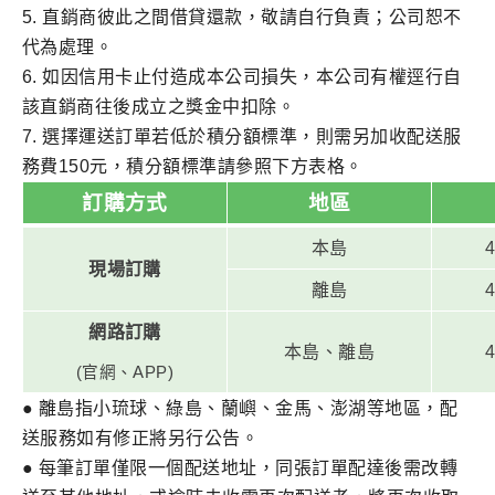
5.
直銷商彼此之間借貸還款，敬請自行負責；公司恕不
代為處理。
6.
如因信用卡止付造成本公司損失，本公司有權逕行自
該直銷商往後成立之獎金中扣除。
7.
選擇運送訂單若低於積分額標準，則需另加收配送服
務費150元，積分額標準請參照下方表格。
訂購方式
地區
本島
現場訂購
離島
網路訂購
本島、離島
(
官網、APP)
●
離島指小琉球、綠島、蘭嶼、金馬、澎湖等地區，配
送服務如有修正將另行公告。
●
每筆訂單僅限一個配送地址，同張訂單配達後需改轉