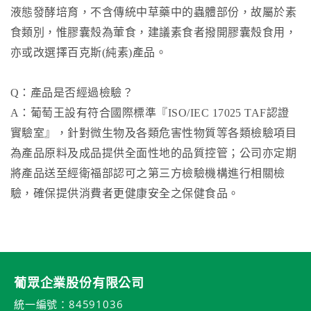
液態發酵培育，不含傳統中草藥中的蟲體部份，故屬於素
食類別，惟膠囊殼為葷食，建議素食者撥開膠囊殼食用，
亦或改選擇百克斯(純素)產品。
Q：產品是否經過檢驗？
A：葡萄王設有符合國際標準『ISO/IEC 17025 TAF認證
實驗室』，針對微生物及各類危害性物質等各類檢驗項目
為產品原料及成品提供全面性地的品質控管；公司亦定期
將產品送至經衛福部認可之第三方檢驗機構進行相關檢
驗，確保提供消費者更健康安全之保健食品。
葡眾企業股份有限公司
統一編號：84591036