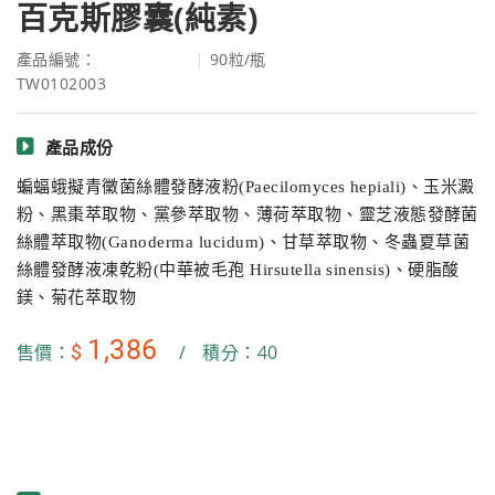
百克斯膠囊(純素)
產品編號：
90粒/瓶
TW0102003
產品成份
蝙蝠蛾擬青黴菌絲體發酵液粉
(Paecilomyces hepiali)
、玉米澱
粉、黑棗萃取物、黨參萃取物、薄荷萃取物、靈芝液態發酵菌
絲體萃取物
(Ganoderma lucidum)
、甘草萃取物、冬蟲夏草菌
絲體發酵液凍乾粉
(
中華被毛孢
Hirsutella sinensis)
、硬脂酸
鎂、菊花萃取物​
1,386
$
售價：
/
積分：40