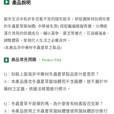
產品說明
都市生活中有許多您看不見的隱形殺手，研發團隊特別將珍貴
的冬蟲夏草菌絲體
(
中華被毛孢
)
搭配蝙蝠蛾擬青黴，以傳統
漢方常用的保健成分，輔以黨參、靈芝等複方，可滋補強身、
調整體質，是現代人生活之必備良伴。
(本產品非中藥材冬蟲夏草之製品)​
產品常見問題
/
Product FAQ
Q：包裝上面寫非中藥材冬蟲夏草製品是什麼意思？
A：本產品僅含冬蟲夏草菌絲體而不含蟲體，故不屬於中
藥材之定義，依據法規需進行標示。
Q：冬蟲夏草不是葷的嗎，為什麼會有純素版百克斯？
A：本產品使用之冬蟲夏草菌絲體僅使用菌絲體部份進行