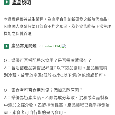
產品說明
本品嚴選優質益生菌種，為產學合作創新研發之新時代商品，
因應國人應酬頻繁且飲食不均之現況，為外食族維持正常生理
機能之保健首選
。
產品常見問題
/
Product FAQ
Q：樂優可否搭配熱水食用？是否需冷藏保存？
A：含活菌產品請搭配45度C以下飲品食用。產品無需特
別冷藏，放置於室溫(低於45度C以下)陰涼乾燥處即可。
Q：素食者可否食用樂優？添加乙醇原因？
A：樂優為奶素產品。乙醇為成分萃取、混和或產品製程
中添加之媒介物，乙醇揮發性高，產品製程已幾乎揮發殆
盡，素食者可自行斟酌是否食用。