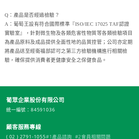
Q：產品是否經過檢驗？
A：葡萄王設有符合國際標準『ISO/IEC 17025 TAF認證
實驗室』，針對微生物及各類危害性物質等各類檢驗項目
為產品原料及成品提供全面性地的品質控管；公司亦定期
將產品送至經衛福部認可之第三方檢驗機構進行相關檢
驗，確保提供消費者更健康安全之保健食品。
葡眾企業股份有限公司
統一編號：84591036
顧客服務專線
( 02 ) 2791-1055
#1產品諮詢
#2會員相關問題