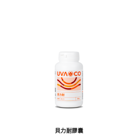
貝力耐膠囊