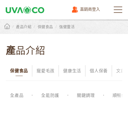
直銷商登入
選
單
/
/
/
產品介紹
保健食品
強健靈活
產品介紹
保健食品
寵愛毛孩
健康生活
個人保養
文創
全產品
全能防護
關鍵調理
順暢保