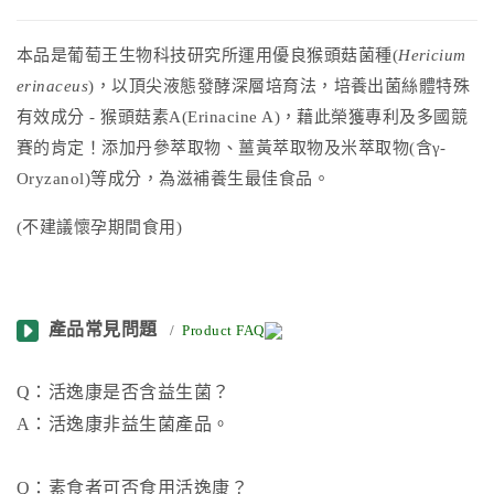
本品是葡萄王生物科技研究所運用優良猴頭菇菌種(
Hericium
erinaceus
)，以頂尖液態發酵深層培育法，培養出菌絲體特殊
有效成分 - 猴頭菇素
A(Erinacine A)，
藉此榮獲專利及多國競
賽的肯定！添加丹參萃取物、薑黃萃取物及米萃取物
(含γ-
Oryzanol)
等成分，為滋補養生最佳食品。
(不建議懷孕期間食用)
產品常見問題
/
Product FAQ
Q：活逸康是否含益生菌？
A：活逸康非益生菌產品。
Q：素食者可否食用活逸康？