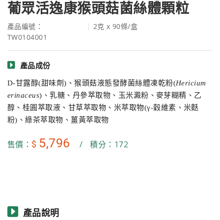
葡眾活逸康猴頭菇菌絲體顆粒
產品編號：
2克 x 90條/盒
TW0104001
產品成份
D-甘露醇(甜味劑)、猴頭菇液態發酵菌絲體凍乾粉(
Hericium
erinaceus
)、乳糖、丹參萃取物、玉米澱粉、麥芽糊精、乙
醇、桂圓萃取液、甘草萃取物、米萃取物(γ-穀維素、米麩
粉)、綠茶萃取物、薑黃萃取物
5,796
$
售價：
/
積分：172
產品說明