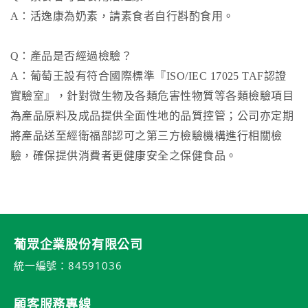
A：活逸康為奶素，請素食者自行斟酌食用。
Q：產品是否經過檢驗？
A：葡萄王設有符合國際標準『ISO/IEC 17025 TAF認證
實驗室』，針對微生物及各類危害性物質等各類檢驗項目
為產品原料及成品提供全面性地的品質控管；公司亦定期
將產品送至經衛福部認可之第三方檢驗機構進行相關檢
驗，確保提供消費者更健康安全之保健食品。
葡眾企業股份有限公司
統一編號：84591036
顧客服務專線