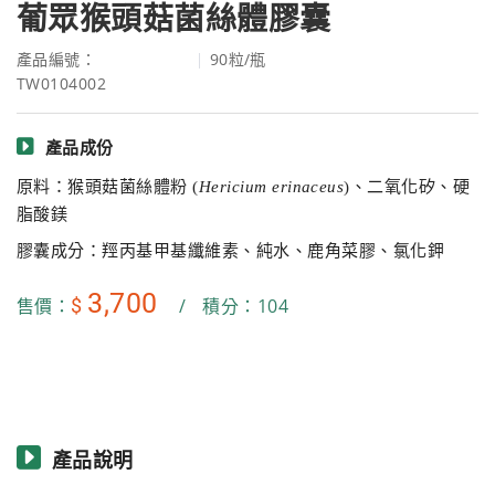
葡眾猴頭菇菌絲體膠囊
產品編號：
90粒/瓶
TW0104002
產品成份
原料：猴頭菇菌絲體粉
(
Hericium erinaceus
)
、二氧化矽、硬
脂酸鎂
膠囊成分：羥丙基甲基纖維素、純水、鹿角菜膠、氯化鉀
3,700
$
售價：
/
積分：104
產品說明