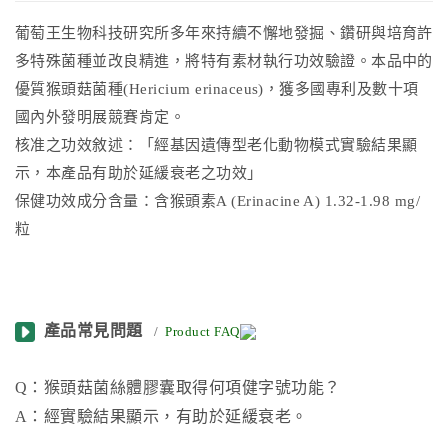
葡萄王生物科技研究所多年來持續不懈地發掘、鑽研與培育許
多特殊菌種並改良精進，將特有素材執行功效驗證。本品中的
優質猴頭菇菌種(Hericium erinaceus)，獲多國專利及數十項
國內外發明展競賽肯定。
核准之功效敘述：「經基因遺傳型老化動物模式實驗結果顯
示，本產品有助於延緩衰老之功效」
保健功效成分含量：含猴頭素A (Erinacine A) 1.32-1.98 mg/
粒
產品常見問題
/
Product FAQ
Q：猴頭菇菌絲體膠囊取得何項健字號功能？
A：經實驗結果顯示，有助於延緩衰老。