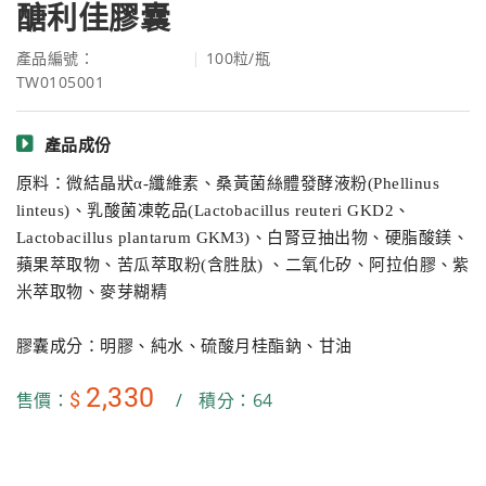
醣利佳膠囊
產品編號：
100粒/瓶
TW0105001
產品成份
原料：微結晶狀
α-
纖維素、桑黃菌絲體發酵液粉
(Phellinus
linteus)
、乳酸菌凍乾品
(Lactobacillus reuteri GKD2
、
Lactobacillus plantarum GKM3)
、白腎豆抽出物、硬脂酸鎂、
蘋果萃取物、苦瓜萃取粉
(
含胜肽
)
、二氧化矽、阿拉伯膠、紫
米萃取物、麥芽糊精
膠囊成分：明膠、純水、硫酸月桂酯鈉、甘油
2,330
$
售價：
/
積分：64