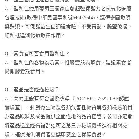
A：醣利佳使用葡萄王獨家自創超強保護力之抗氧化多層
包埋技術(取得中華民國專利號M602044)，獲得多國發明
獎殊榮，可保護益生菌通過考驗，不受胃酸、膽鹽破壞，
順利抵達消化道發揮作用。
Q：素食者可否食用醣利佳？
A：醣利佳內容物為奶素，惟膠囊殼為葷食，建議素食者
撥開膠囊殼食用。
Q：產品是否經過檢驗？
A：葡萄王設有符合國際標準『ISO/IEC 17025 TAF認證
實驗室』，針對微生物及各類危害性物質等各類檢驗項目
為產品原料及成品提供全面性地的品質控管；公司亦定期
將產品送至經衛福部認可之第三方檢驗機構進行相關檢
驗，確保提供消費者更健康安全之保健食品。