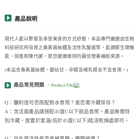
產品說明
現代人愛以聚餐及享受美食的方式紓壓，本品專門嚴選由生物
科技研究所培育之桑黃菌絲體及活性乳酸菌等，能調節生理機
能、促進新陳代謝，是您健康維持的最佳營養補給來源。
(本品含桑黃菌絲體，嬰幼兒、孕婦及哺乳婦女不宜食用。)
產品常見問題
/
Product FAQ
Q：醣利佳可否搭配熱水食用？是否需冷藏保存？
A：含活菌產品請搭配45度C以下飲品食用。產品無需特
別冷藏，放置於室溫(低於45度C以下)陰涼乾燥處即可。
Q：益生菌活性是否會被胃酸、膽鹽破壞？