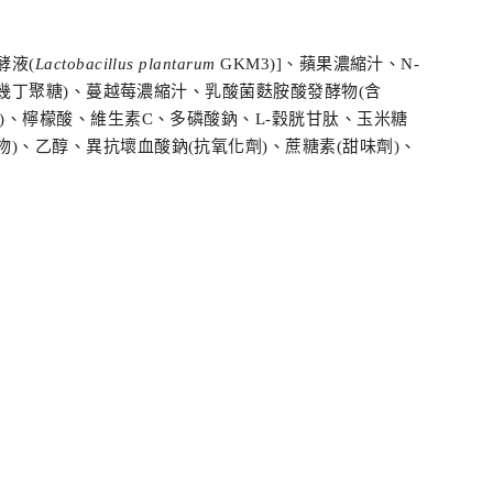
酵液(
Lactobacillus plantarum
GKM3)]、蘋果濃縮汁、N-
胺、幾丁聚糖)、蔓越莓濃縮汁、乳酸菌麩胺酸發酵物(含
鈣)、檸檬酸、維生素C、多磷酸鈉、L-穀胱甘肽、玉米糖
)、乙醇、異抗壞血酸鈉(抗氧化劑)、蔗糖素(甜味劑)、