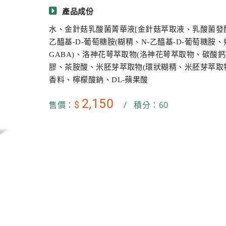
產品成份
水、金針菇乳酸菌菁華液[金針菇萃取液、乳酸菌發
乙醯基-D-葡萄糖胺(糊精、N-乙醯基-D-葡萄糖
GABA)、洛神花萼萃取物(洛神花萼萃取物、碳酸
膠、茶胺酸、米胚芽萃取物(環狀糊精、米胚芽萃取物
香料、檸檬酸鈉、DL-蘋果酸
2,150
$
售價：
/
積分：60