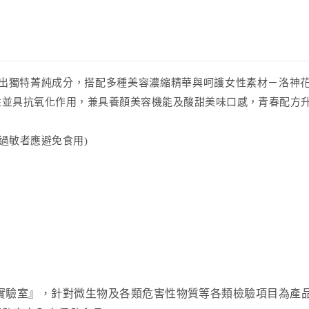
出獨特菁純成分，搭配多種美容濃縮精華與呵護女性素材－洛神
性並具抗氧化作用，兼具養顏美容機能及酸甜美味口感，青春配方
過敏者應避免食用)
 TAF認證實驗室』，針對微生物及各類危害性物質等各類檢驗項