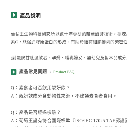
產品說明
葡萄王生物科技研究所以數十年專研的菇蕈醱酵技術，提煉
素
C
，能促進膠原蛋白的形成、有助於維持細胞排列的緊密
(對穀胱甘肽過敏者、孕婦、哺乳婦女、嬰幼兒及對本品成分
產品常見問題
/
Product FAQ
Q：素食者可否飲用靚妍飲？
A：靚妍飲成分含動物性來源，不建議素食者食用。
Q：產品是否經過檢驗？
A：葡萄王設有符合國際標準『ISO/IEC 17025