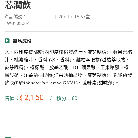
芯潤飲
產品編號：
20ml x 15入/盒
TW0105004
產品成份
水、西印度櫻桃粉
(
西印度櫻桃濃縮汁、麥芽糊精
)
、蘋果濃縮
汁、桃濃縮汁、香料
(
水、香料
)
、越桔萃取物
(
越桔萃取物、
麥芽糊精
)
、檸檬酸、胺基乙酸、
DL-
蘋果酸、玉米糖膠、檸
檬酸鈉、洋菜薊抽出物
(
洋菜薊抽出物、麥芽糊精
)
、乳酸菌發
酵液
(
Bifidobacterium
breve
GKV1)
、蔗糖素
(
甜味劑
)
。
2,150
$
售價：
/
積分：60