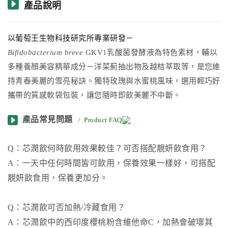
產品說明
以葡萄王生物科技研究所專業研發－
Bifidobacterium breve
GKV1
乳酸菌發酵液為特色素材，輔以
多種養顏美容精華成分－洋菜薊抽出物及越桔萃取等，是您維
持青春美麗的雪亮秘訣。獨特玫瑰與水蜜桃風味，選用輕巧好
攜帶的質感軟袋包裝，讓您隨時即飲美麗不中斷。
產品常見問題
/
Product FAQ
Q：芯潤飲何時飲用效果較佳？可否搭配靚妍飲食用？
A：一天中任何時間皆可飲用，保養效果一樣好，可搭配
靚妍飲食用，保養更加分。
Q：芯潤飲可否加熱/冷藏食用？
A：芯潤飲中的西印度櫻桃粉含維他命C，加熱會破壞其