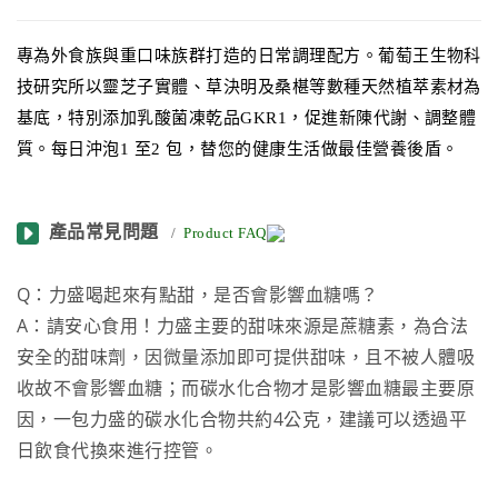
專為外食族與重口味族群打造的日常調理配方。葡萄王生物科
技研究所以靈芝子實體、草決明及桑椹等數種天然植萃素材為
基底，特別添加乳酸菌凍乾品
GKR1
，促進新陳代謝、調整體
質。每日沖泡
1
至
2
包，替您的健康生活做最佳營養後盾。
產品常見問題
/
Product FAQ
Q：力盛喝起來有點甜，是否會影響血糖嗎？
A：請安心食用！力盛主要的甜味來源是蔗糖素，為合法
安全的甜味劑，因微量添加即可提供甜味，且不被人體吸
收故不會影響血糖；而碳水化合物才是影響血糖最主要原
因，一包力盛的碳水化合物共約4公克，建議可以透過平
日飲食代換來進行控管。