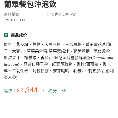
葡眾餐包沖泡飲
產品編號：
15克 x 30包/盒
TW0109001
產品成份
原料：燕麥粉、蔗糖、大豆蛋白、玉米澱粉、蓮子雪花片(蓮
子、大麥) 、草莓果汁粉(草莓濃縮汁、麥芽糊精、氧化澱粉、
紅甜菜汁、檸檬酸、香料)、靈芝菌絲體發酵液粉(
Ganoderma
lucidum
)、亞麻仁種子粉、紅棗萃取物、香料(葡萄糖、香
料、二氧化矽、阿拉伯膠、麥芽糊精、乳糖) 、刺五加(西伯利
亞人參)
1,344
$
售價：
/
積分：36