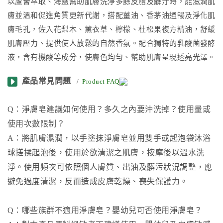
以蘆薈萃取、海鹽幫助肌膚洗淨多餘皮脂及髒汙時，能滋潤肌
膚並溫和促進角質更新代謝，搭配薑油、香茅油通暢及淨化肌
膚毛孔，佐入花梨木、薰衣草、檸檬、杜松果複方精油，舒緩
肌膚壓力、提供使人放鬆的自然香氛。配合獨特的乳酸菌發酵
液，含有機酸等成分，使膚色均勻、幫助肌膚呈現透亮光澤。
產品常見問題
/
Product FAQ
Q：淨膚皂建議如何使用？多久之內要沖洗掉？使用量或
使用次數限制？
A：將肌膚濕潤，以手塗抹淨膚皂並用雙手或起泡袋沐浴
球搓揉起泡後，使用於欲清潔之肌膚，按摩後以溫水洗
淨。使用頻次可依照個人膚質、出油及髒污狀況調整，應
避免過度清潔，反而造成皮膚乾燥、喪失保護力。
Q：哪些族群不適用淨膚皂？嬰幼兒可否使用淨膚皂？