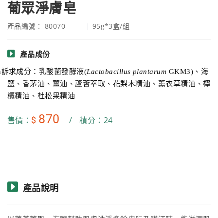
葡眾淨膚皂
產品編號： 80070
95g*3盒/組
產品成份
n
訴求
成分：乳酸菌發酵液
(
Lactobacillus
plantarum
GKM3)
、海
鹽、香茅油、薑油、蘆薈萃取、花梨木精油、薰衣草精油、檸
檬精油、杜松果精油
870
$
售價：
/
積分：24
產品說明