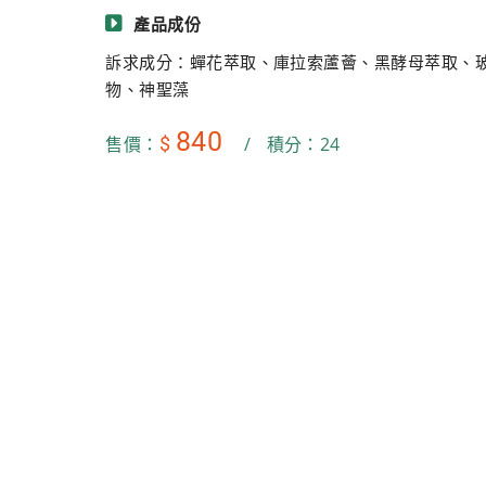
產品成份
訴求成分：蟬花萃取、庫拉索蘆薈、黑酵母萃取、
物、神聖藻
840
$
售價：
/
積分：24