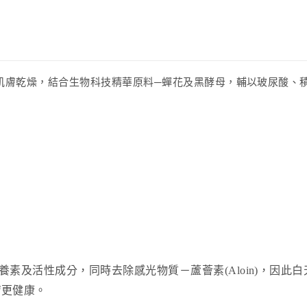
肌膚乾燥，結合生物科技精華原料─蟬花及黑酵母，輔以玻尿酸、
素及活性成分，同時去除感光物質－蘆薈素(Aloin)，因此
膚更健康。