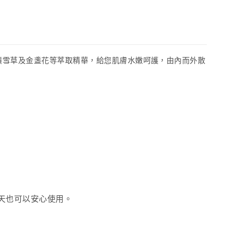
積雪草及金盞花等萃取精華，給您肌膚水嫩呵護，由內而外散
白天也可以安心使用。