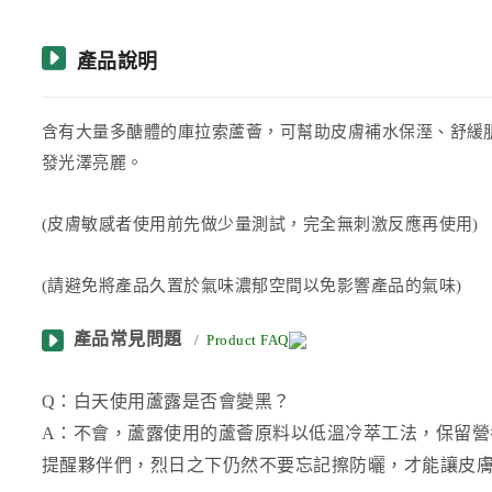
產品說明
含有大量多醣體的庫拉索蘆薈，可幫助皮膚補水保溼、舒緩
發光澤亮麗。
(皮膚敏感者使用前先做少量測試，完全無刺激反應再使用)
(請避免將產品久置於氣味濃郁空間以免影響產品的氣味)
產品常見問題
/
Product FAQ
Q：白天使用蘆露是否會變黑？
A：不會，蘆露使用的蘆薈原料以低溫冷萃工法，保留營養
提醒夥伴們，烈日之下仍然不要忘記擦防曬，才能讓皮