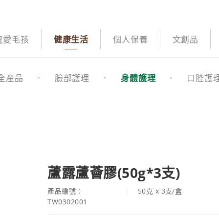
寵愛毛孩
健康生活
個人保養
文創品
全產品
臉部護理
身體護理
口腔護
蘆露蘆薈膠(50g*3支)
產品編號：
50克 x 3支/盒
TW0302001